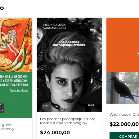
to
Wachi book, Cris
Los poemas pornopsiquiátricos,
Melina Alexia Varnavoglou
$22.000,00
rghini:
onismo y
$24.000,00
n, Tomás Vera
COMPRAR