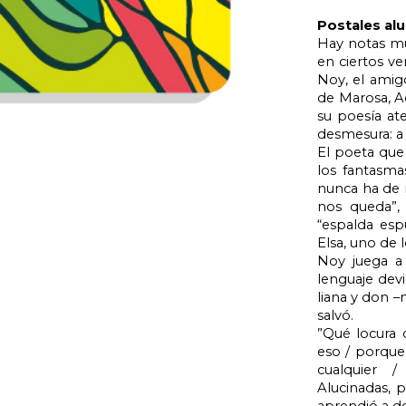
Postales al
Hay notas mu
en ciertos ve
Noy, el amig
de Marosa, A
su poesía ate
desmesura: a 
El poeta que 
los fantasmas
nunca ha de m
nos queda”,
“espalda esp
Elsa, uno de
Noy juega a 
lenguaje devi
liana y don 
salvó.
”Qué locura 
eso / porque
cualquier 
Alucinadas, p