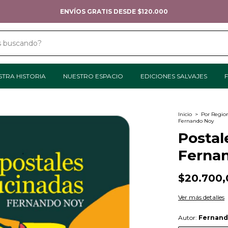
TODOS LOS MEDIOS DE PAGO
STRA HISTORIA
NUESTRO ESPACIO
EDICIONES SALVAJES
F
Inicio
>
Por Regio
Fernando Noy
Postal
Ferna
$20.700,
Ver más detalles
Autor:
Fernand