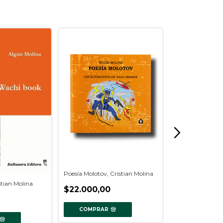
Poesía Molotov, Cristian Molina
Los machos se 
tian Molina
$22.000,00
primero, Rodolf
$28.900,00
COMPRAR