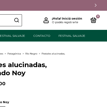
0
¡Hola!
Iniciá sesión
O podés registrarte
ESTIVAL SALVAJE
CONTACTO
FESTIVAL SALVAJE
nes
>
Patagónica
>
Río Negro
>
Postales alucinadas,
es alucinadas,
ndo Noy
00
o Noy