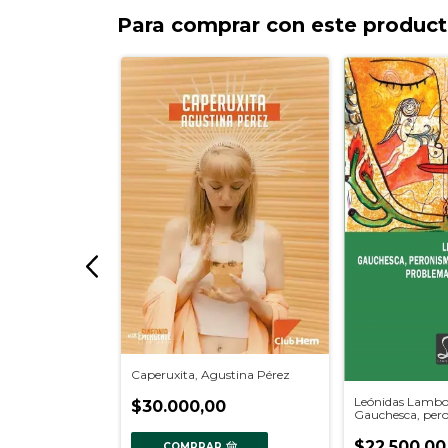
Para comprar con este produc
ajes, Marosa di
Caperuxita, Agustina Pérez
0
Leónidas Lambo
$30.000,00
Gauchesca, per
experimentació
Barros
$22.500,00
COMPRAR