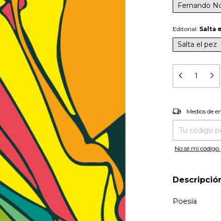
Fernando N
Editorial:
Salta 
Salta el pez
Entregas para el
Medios de e
No sé mi código 
Descripció
Poesía