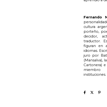
aprendió a dej
Fernando
personalidad
cultura arge
porteño, poe
decidor, ac
traductor. E
figuran en a
idiomas. Escr
juro por Bat
(Mansalva), l
Cartonera) e
miembro d
instituciones.