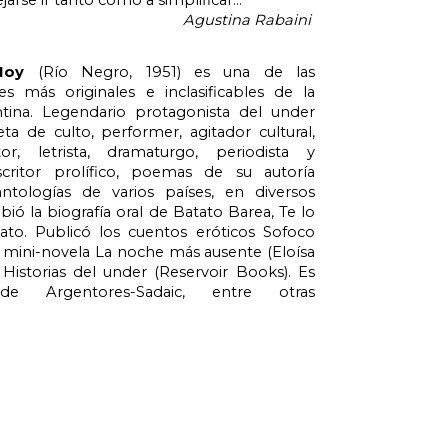
arse ir tanto como a simplificar...
Agustina Rabaini
 Noy
(Río Negro, 1951) es una de las
es más originales e inclasificables de la
ntina. Legendario protagonista del under
ta de culto, performer, agitador cultural,
tor, letrista, dramaturgo, periodista y
scritor prolífico, poemas de su autoría
ntologías de varios países, en diversos
ibió la biografía oral de Batato Barea, Te lo
ato. Publicó los cuentos eróticos Sofoco
a mini-novela La noche más ausente (Eloísa
 Historias del under (Reservoir Books). Es
e Argentores-Sadaic, entre otras