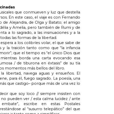
ucinadas
sicales que conmueven y luz que destella
rsos. En este caso, el viaje es con Fernando
o de Alejandra, de Olga y Batato; el amigo
délia y Amelia, pero también de Rumi y de
nta a lo sagrado, a las insinuaciones y a la
todas las formas de la libertad.
espera a los colibríes volar, el que sabe de
 y la traición tanto como que “la infancia
orir”; que el tiempo es “el único Dios que
 mientras borda una carta evocando esa
umosa / de tiburona en éxtasis” de su tía
 los momentos más bellos del libro.
la libertad, navega aguas y ensueños. El
ene, para él, fuego sagrado. La poesía, una
–más que castigo– porque más de una vez lo
decir que soy loco // siempre insisten con
 no pueden ver / esta calma lucidez / ante
/ embate”, escribe en estas Postales
restándose al “susurro telepático” del que