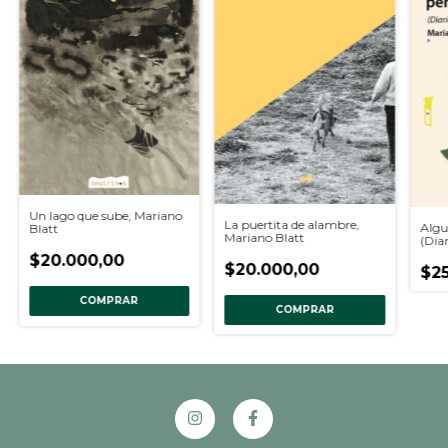
Un lago que sube, Mariano
La puertita de alambre,
Algu
Blatt
Mariano Blatt
(Dia
Mari
$20.000,00
$20.000,00
$25
COMPRAR
COMPRAR