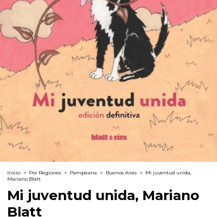
Inicio
>
Por Regiones
>
Pampeana
>
Buenos Aires
>
Mi juventud unida,
Mariano Blatt
Mi juventud unida, Mariano
Blatt