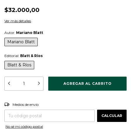
$32.000,00
Ver más detalles
Autor:
Mariano Blatt
Mariano Blatt
Editorial:
Blatt & Ríos
Blatt & Ríos
CAMBIAR CP
Entregas para el CP:
Medios de envío
CALCULAR
No sé mi código postal