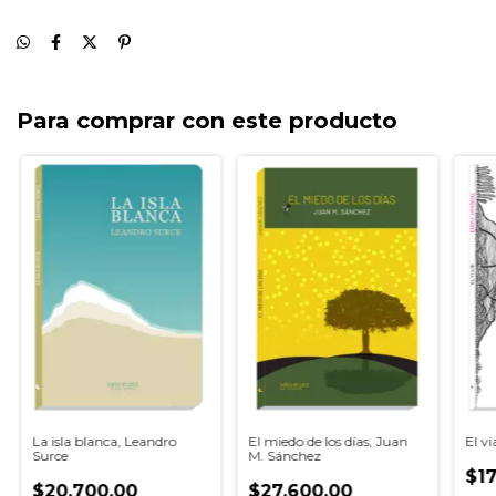
Para comprar con este producto
La isla blanca, Leandro
El miedo de los días, Juan
El vi
Surce
M. Sánchez
$17
$20.700,00
$27.600,00