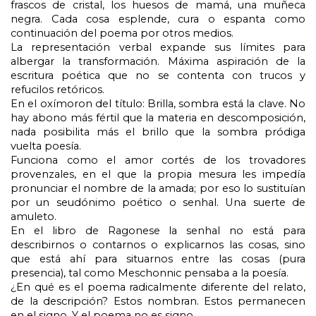
frascos de cristal, los huesos de mamá, una muñeca 
negra. Cada cosa esplende, cura o espanta como 
continuación del poema por otros medios.
La representación verbal expande sus límites para 
albergar la transformación. Máxima aspiración de la 
escritura poética que no se contenta con trucos y 
refucilos retóricos.
En el oxímoron del título: Brilla, sombra está la clave. No 
hay abono más fértil que la materia en descomposición, 
nada posibilita más el brillo que la sombra pródiga 
vuelta poesía.  
Funciona como el amor cortés de los trovadores 
provenzales, en el que la propia mesura les impedía 
pronunciar el nombre de la amada; por eso lo sustituían 
por un seudónimo poético o senhal. Una suerte de 
amuleto.
En el libro de Ragonese la senhal no está para 
describirnos o contarnos o explicarnos las cosas, sino 
que está ahí para situarnos entre las cosas (pura 
presencia), tal como Meschonnic pensaba a la poesía.
¿En qué es el poema radicalmente diferente del relato, 
de la descripción? Estos nombran. Estos permanecen 
en el signo. Y el poema no es signo. 