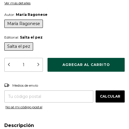
Ver más detalles
Autor:
María Ragonese
María Ragonese
Editorial:
Salta el pez
Salta el pez
CAMBIAR CP
Entregas para el CP:
Medios de envío
CALCULAR
No sé mi código postal
Descripción