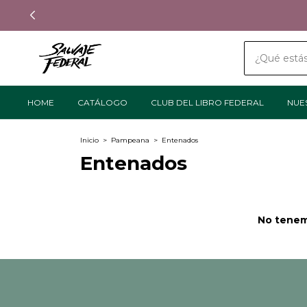
HOME
CATÁLOGO
CLUB DEL LIBRO FEDERAL
NUE
Inicio
>
Pampeana
>
Entenados
Entenados
No tenemo