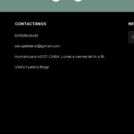
CONTACTÁNOS
NE
541163846461
salvajefederal@gmail.com
Humahuaca 4007, CABA. Lunes a viernes de 14 a 18.
¡Visitá nuestro Blog!