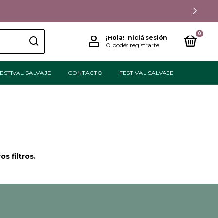
0
¡Hola!
Iniciá sesión
O podés registrarte
ESTIVAL SALVAJE
CONTACTO
FESTIVAL SALVAJE
s filtros.